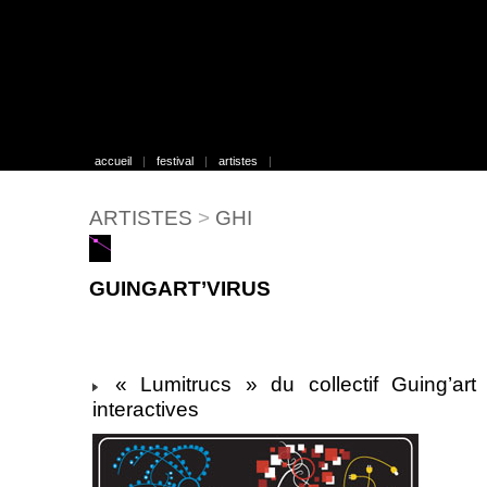
accueil
|
festival
|
artistes
|
ARTISTES
>
GHI
GUINGART’VIRUS
« Lumitrucs » du collectif Guing’art V
interactives