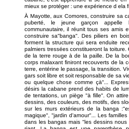
mieux se protéger : une expérience d ela fr
À Mayotte, aux Comores, construire sa cab
puberté, le jeune garçon appelle l
communautaire, il réunit tous ses amis et
construire sa"banga". Des piliers en b
forment la structure qui sera enduite rec
palmiers tressées constitueront la toitur
de la terre rouge à de la paille. De la b
corps malaxant finiront recouverts de la co
terre, entérine le passage, la transition.
gars soit libre et soit responsable de sa v
ou quelque chose comme çà"... Express
désirs la cabane prend des habits de lum
de tentations, un piège "à fille". On attir
dessins, des couleurs, des motifs, des slo
sur les murs extérieurs de la banga :"e
magique", "jardin d’amour"... Les familles
dans les bangas mais "les dessins nous at
riant. La banga est une parenthèse po