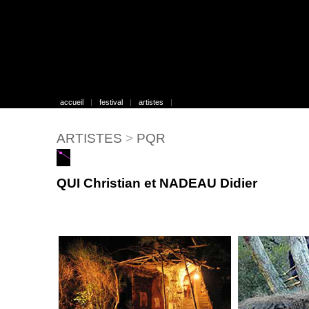
accueil
|
festival
|
artistes
|
ARTISTES
>
PQR
QUI Christian et NADEAU Didier